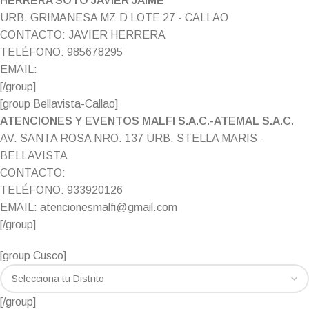
HERRERA SOTO JAVIER JAIME
URB. GRIMANESA MZ D LOTE 27 - CALLAO
CONTACTO: JAVIER HERRERA
TELÉFONO: 985678295
EMAIL:
[/group]
[group Bellavista-Callao]
ATENCIONES Y EVENTOS MALFI S.A.C.-ATEMAL S.A.C.
AV. SANTA ROSA NRO. 137 URB. STELLA MARIS -
BELLAVISTA
CONTACTO:
TELÉFONO: 933920126
EMAIL: atencionesmalfi@gmail.com
[/group]
[group Cusco]
[/group]