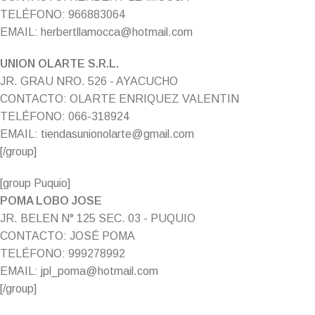
TELÉFONO: 966883064
EMAIL: herbertllamocca@hotmail.com
UNION OLARTE S.R.L.
JR. GRAU NRO. 526 - AYACUCHO
CONTACTO: OLARTE ENRIQUEZ VALENTIN
TELÉFONO: 066-318924
EMAIL: tiendasunionolarte@gmail.com
[/group]
[group Puquio]
POMA LOBO JOSE
JR. BELEN N° 125 SEC. 03 - PUQUIO
CONTACTO: JOSÉ POMA
TELÉFONO: 999278992
EMAIL: jpl_poma@hotmail.com
[/group]