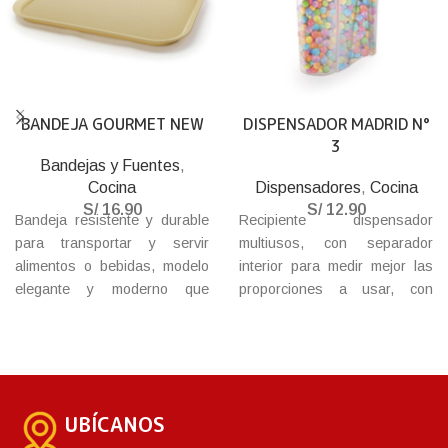
BANDEJA GOURMET NEW
DISPENSADOR MADRID N°
3
Bandejas y Fuentes
,
Cocina
Dispensadores
,
Cocina
S/
16.90
S/
12.90
Bandeja resistente y durable
Recipiente dispensador
para transportar y servir
multiusos, con separador
alimentos o bebidas, modelo
interior para medir mejor las
elegante y moderno que
proporciones a usar, con
adorna la mesa a la hora de la
media tapa tipo bisagra para
reunión familiar o las fiestas.
mejorar la función de vaciado.
Vienen en variados colores.
Con fondo antideslizante.
UBÍCANOS