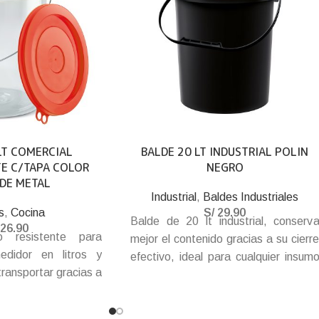
LT COMERCIAL
BALDE 20 LT INDUSTRIAL POLIN
E C/TAPA COLOR
NEGRO
 DE METAL
Industrial
,
Baldes Industriales
s
,
Cocina
S/
29.90
Balde de 20 lt industrial, conserv
26.90
o resistente para
mejor el contenido gracias a su cierr
edidor en litros y
efectivo, ideal para cualquier insum
 transportar gracias a
líquido. Funcional y de modern
y cierre hermético.
diseño. Acabados de gra
resistencia.