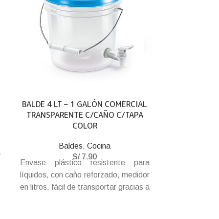
BALDE 4 LT – 1 GALÓN COMERCIAL
BANDEJA 
TRANSPARENTE C/CAÑO C/TAPA
COLOR
Bandejas d
Bandeja para e
Baldes
,
Cocina
a
pintura o l
S/
7.90
Envase plástico resistente para
e
resistente. 
líquidos, con caño reforzado, medidor
o
pintura resi
en litros, fácil de transportar gracias a
o
antideslizante
su asa de metal y cierre hermético.
n
Libre de BPA.