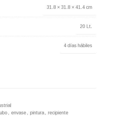
31.8 × 31.8 × 41.4 cm
20 Lt.
4 días hábiles
strial
ubo
,
envase
,
pintura
,
recipiente