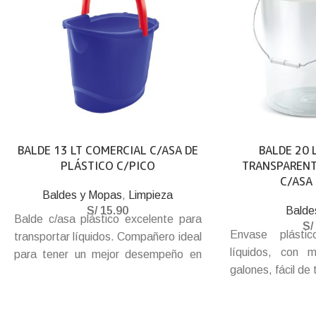
BALDE 13 LT COMERCIAL C/ASA DE
BALDE 20 
PLÁSTICO C/PICO
TRANSPARENT
C/ASA
Baldes y Mopas
,
Limpieza
S/
15.90
Balde
Balde c/asa plástico excelente para
S/
Envase plástic
transportar líquidos. Compañero ideal
líquidos, con m
para tener un mejor desempeño en
galones, fácil de
nuestra vida diaria. Fabricado con
su asa de metal 
materiales de primera calidad que
Libre de BPA.
garantizan una gran duración y