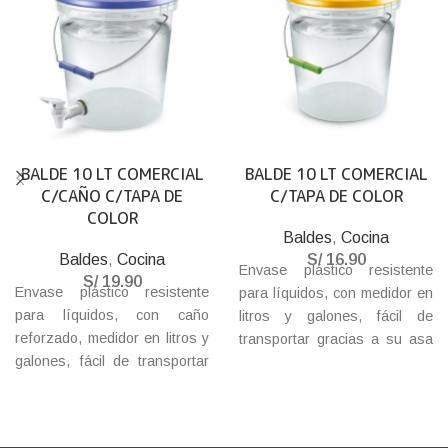
BALDE 10 LT COMERCIAL
BALDE 10 LT COMERCIAL
C/CAÑO C/TAPA DE
C/TAPA DE COLOR
COLOR
Baldes
,
Cocina
Baldes
,
Cocina
S/
16.90
Envase plástico resistente
S/
19.90
Envase plástico resistente
para líquidos, con medidor en
para líquidos, con caño
litros y galones, fácil de
reforzado, medidor en litros y
transportar gracias a su asa
galones, fácil de transportar
de metal y cierre hermético.
gracias a su asa de metal y
Libre de BPA.
cierre hermético. Libre de
BPA.