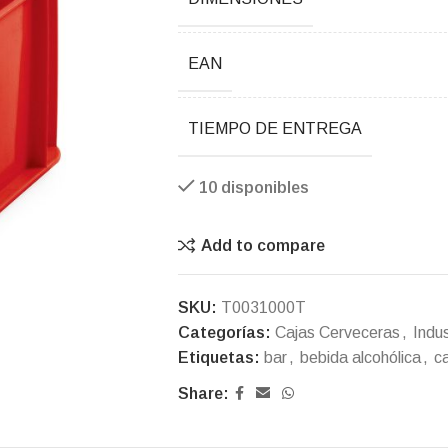
EAN
TIEMPO DE ENTREGA
10 disponibles
Add to compare
SKU:
T0031000T
Categorías:
Cajas Cerveceras
,
Indus
Etiquetas:
bar
,
bebida alcohólica
,
c
Share: