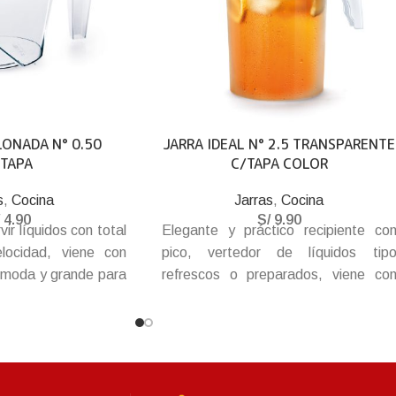
LONADA N° 0.50
JARRA IDEAL N° 2.5 TRANSPARENTE
/TAPA
C/TAPA COLOR
s
,
Cocina
Jarras
,
Cocina
/
4.90
S/
9.90
rvir líquidos con total
Elegante y práctico recipiente co
locidad, viene con
pico, vertedor de líquidos tip
ómoda y grande para
refrescos o preparados, viene co
tapa de buen agarre, gancho d
seguridad y rejilla coladora. Tien
mango fuerte anatómico de rápid
sujeción.