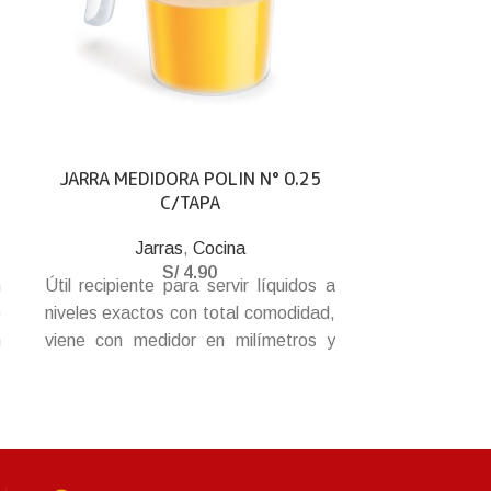
JARRA MEDIDORA POLIN N° 0.25
JARRA MEDI
C/TAPA
Jarras
,
Cocina
Ja
S/
4.90
n
Útil recipiente para servir líquidos a
Útil recipient
o
niveles exactos con total comodidad,
niveles exact
n
viene con medidor en milímetros y
viene con me
e
onzas, asa cómoda y grande para el
onzas, asa có
e
rápido agarre, tapa con abertura tipo
rápido agarre.
a
bisagra.