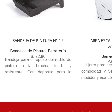
BANDEJA DE PINTURA N° 15
JARRA ESCA
S
Bandejas de Pintura
,
Ferretería
S/
22.90
Jarra
Bandeja para el reposo del rodillo de
S
Útil jarra para se
pintura o la brocha, fuerte y
comodidad y ve
resistente. Con deposito para la
medidor y asa c
pintura residual y base inclinada
el rápido agarre.
antideslizantes.