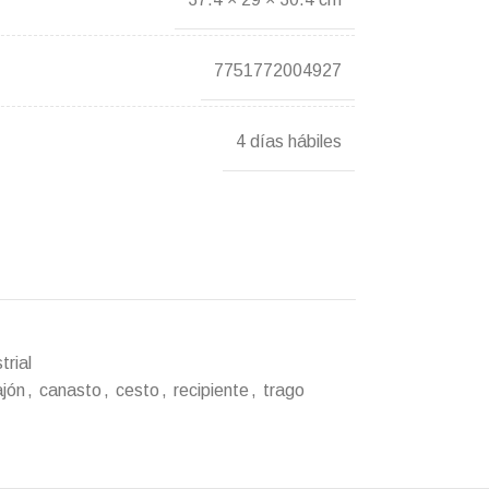
7751772004927
4 días hábiles
trial
ajón
,
canasto
,
cesto
,
recipiente
,
trago