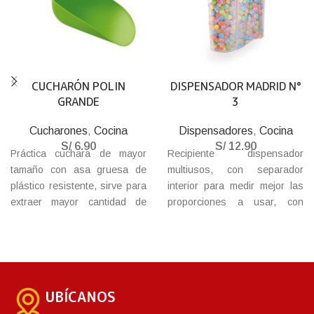
CUCHARÓN POLIN
DISPENSADOR MADRID N°
GRANDE
3
Cucharones
,
Cocina
Dispensadores
,
Cocina
S/
6.90
S/
12.90
Práctica cuchara de mayor
Recipiente dispensador
tamaño con asa gruesa de
multiusos, con separador
plástico resistente, sirve para
interior para medir mejor las
extraer mayor cantidad de
proporciones a usar, con
insumo de cualquier envase,
media tapa tipo bisagra para
utensilio necesario para la
mejorar la función de vaciado.
repostería o la cocina. Úsalo
también para servir hielo.
UBÍCANOS