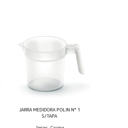
JARRA MEDIDORA POLIN N° 1
JARRA MEGA
S/TAPA
C/
Jarras
,
Cocina
Ja