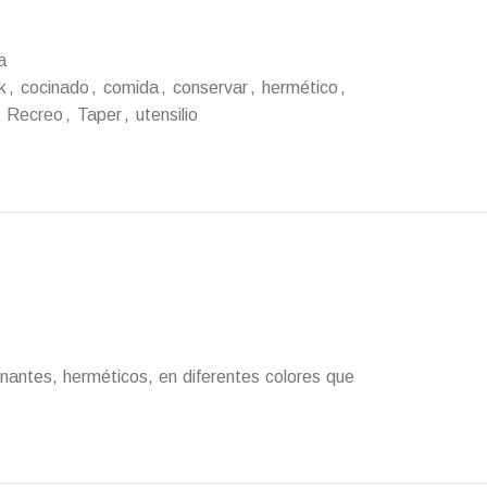
a
k
,
cocinado
,
comida
,
conservar
,
hermético
,
Recreo
,
Taper
,
utensilio
nantes, herméticos, en diferentes colores que