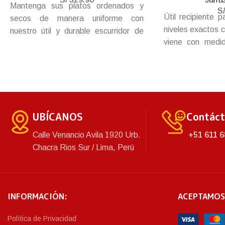
Mantenga sus platos ordenados y
S
Útil recipiente p
secos de manera uniforme con
niveles exactos 
nuestro útil y durable escurridor de
viene con medid
vajilla, de gran espacio para toda la
onzas, asa cómo
vajilla, con la ventilación y el drenaje
rápido agarre, ta
adecuado. Viene con sujeta-tazas
bisagra.
laterales y base para colocarlo sobre
cualquier superficie plana.
UBÍCANOS
Contác
Calle Venancio Avila 1920 Urb.
+51 611 6
Chacra Rios Sur / Lima, Perú
INFORMACIÓN:
ACEPTAMOS
Política de Privacidad