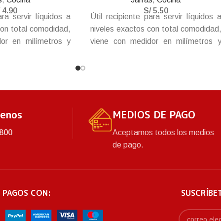
/
4.90
S/
5.50
ara servir líquidos a
Útil recipiente para servir líquidos 
con total comodidad,
niveles exactos con total comodidad
or en milímetros y
viene con medidor en milímetros 
da y grande para el
onzas, asa cómoda y grande para e
pa con abertura tipo
rápido agarre.
tenos
MEDIOS DE PAGO
800
Aceptamos todos los medios
de pago.
 PAGOS CON:
SUSCRÍBE