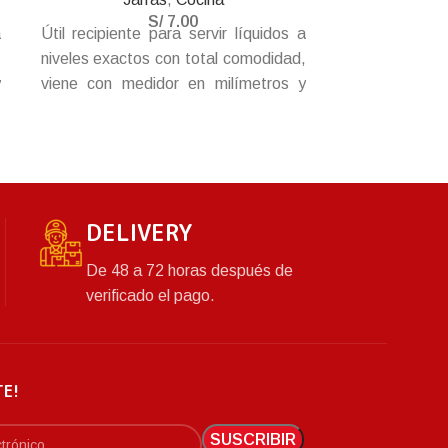
S/
7.00
a
Útil recipiente para servir líquidos a
Elegante reci
,
niveles exactos con total comodidad,
vertedor de lí
y
viene con medidor en milímetros y
preparados, v
l
onzas, asa cómoda y grande para el
agarre, gancho
rápido agarre.
coladora. 
anatómico de
variados col
toda ocasión.
DELIVERY
De 48 a 72 horas después de
verificado el pago.
TE!