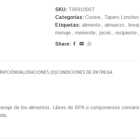
SKU:
T0691000T
Categorías:
Cocina
,
Tapers Loncher
Etiquetas:
alimento
,
almuerzo
,
brea
menaje
,
merienda
,
picnic
,
recipiente
,
Share:
RIPCIÓN
VALORACIONES (0)
CONDICIONES DE ENTREGA
acenaje de los alimentos. Libres de BPA o componentes contami
ida.