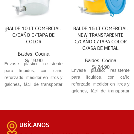
BALDE 10 LT COMERCIAL
BALDE 16 LT COMERCIAL
C/CAÑO C/TAPA DE
NEW TRANSPARENTE
COLOR
C/CAÑO C/TAPA COLOR
C/ASA DE METAL
Baldes
,
Cocina
S/
19.90
Baldes
,
Cocina
Envase plástico resistente
S/
24.90
Envase plástico resistente
para líquidos, con caño
para líquidos, con caño
reforzado, medidor en litros y
reforzado, medidor en litros y
galones, fácil de transportar
galones, fácil de transportar
gracias a su asa de metal y
gracias a su asa de metal y
cierre hermético. Libre de
cierre hermético. Libre de
BPA.
BPA.
UBÍCANOS