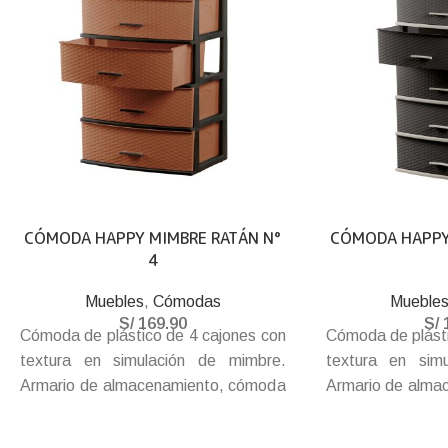
CÓMODA HAPPY MIMBRE RATÁN N°
CÓMODA HAPPY
4
Muebles
,
Cómodas
Mueble
S/
169.90
S/
Cómoda de plástico de 4 cajones con
Cómoda de plásti
textura en simulación de mimbre.
textura en sim
Armario de almacenamiento, cómoda
Armario de alma
para ropa, cajón de plástico, cómoda
para ropa, cajón
para dormitorio, hecho de plástico PP
para dormitorio, 