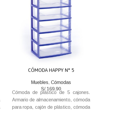
CÓMODA HAPPY N° 5
CÓMOD
Muebles
,
Cómodas
Mueb
S/
169.90
.
Cómoda de plástico de 5 cajones.
Cómoda de pl
a
Armario de almacenamiento, cómoda
Armario de a
a
para ropa, cajón de plástico, cómoda
para ropa, ca
P
para dormitorio, hecho de plástico PP
para dormitori
en alta calidad. Espaciosa y práctica.
en alta calida