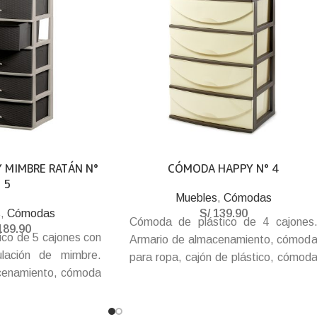
 MIMBRE RATÁN N°
CÓMODA HAPPY N° 4
5
Muebles
,
Cómodas
s
,
Cómodas
S/
139.90
Cómoda de plástico de 4 cajones
189.90
co de 5 cajones con
Armario de almacenamiento, cómod
ulación de mimbre.
para ropa, cajón de plástico, cómod
cenamiento, cómoda
para dormitorio, hecho de plástico P
 de plástico, cómoda
en alta calidad. Espaciosa y práctica.
hecho de plástico PP