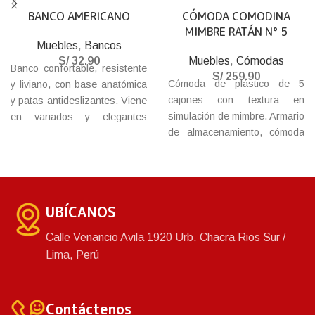
BANCO AMERICANO
CÓMODA COMODINA
MIMBRE RATÁN N° 5
Muebles
,
Bancos
S/
32.90
Muebles
,
Cómodas
Banco confortable, resistente
S/
259.90
Cómoda de plástico de 5
y liviano, con base anatómica
cajones con textura en
y patas antideslizantes. Viene
simulación de mimbre. Armario
en variados y elegantes
de almacenamiento, cómoda
colores, base de textura tejida
para ropa, cajón de plástico,
que combina con cualquier
cómoda para dormitorio,
ambiente.
hecho de plástico PP en alta
calidad. Con prácticos mini
UBÍCANOS
cajones.
Calle Venancio Avila 1920 Urb. Chacra Rios Sur /
Lima, Perú
Contáctenos