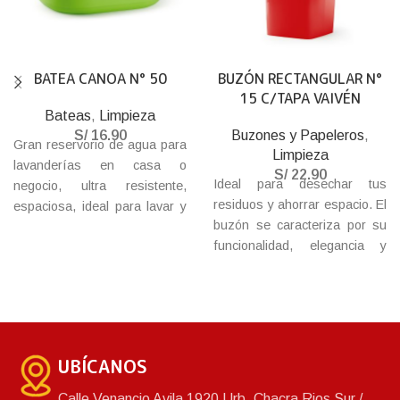
BATEA CANOA N° 50
BUZÓN RECTANGULAR N°
15 C/TAPA VAIVÉN
Bateas
,
Limpieza
S/
16.90
Buzones y Papeleros
,
Gran reservorio de agua para
Limpieza
lavanderías en casa o
S/
22.90
Ideal para desechar tus
negocio, ultra resistente,
residuos y ahorrar espacio. El
espaciosa, ideal para lavar y
buzón se caracteriza por su
remojar tu ropa, práctica y
funcionalidad, elegancia y
durable batea que no debe
moderno diseño. Además,
faltar en tu hogar.
esta fabricado con materiales
de plástico de alta calidad,
acabados de gran resistencia.
Fácil de limpiar y durable.
UBÍCANOS
Calle Venancio Avila 1920 Urb. Chacra Rios Sur /