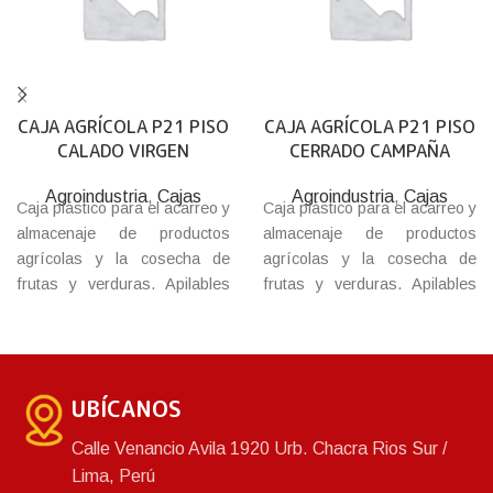
CAJA AGRÍCOLA P21 PISO
CAJA AGRÍCOLA P21 PISO
CALADO VIRGEN
CERRADO CAMPAÑA
Agroindustria
,
Cajas
Agroindustria
,
Cajas
Caja plástico para el acarreo y
Caja plástico para el acarreo y
almacenaje de productos
almacenaje de productos
agrícolas y la cosecha de
agrícolas y la cosecha de
frutas y verduras. Apilables
frutas y verduras. Apilables
para un mayor
para un mayor
aprovechamiento del espacio
aprovechamiento del espacio
en almacenaje y transporte.
en almacenaje y transporte.
Sustenta una estructura de
Sustenta una estructura de
UBÍCANOS
máxima resistencia y
máxima resistencia y
durabilidad protegiendo los
durabilidad protegiendo los
Calle Venancio Avila 1920 Urb. Chacra Rios Sur /
contenidos. Paredes con
contenidos. Paredes con
Lima, Perú
orificios que permiten una
orificios que permiten una