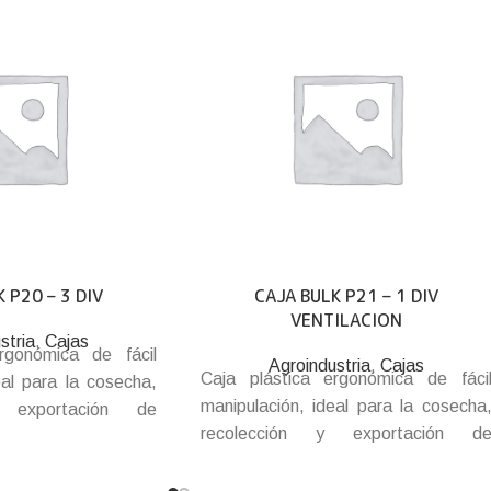
 P20 – 3 DIV
CAJA BULK P21 – 1 DIV
VENTILACION
stria
,
Cajas
rgonómica de fácil
Agroindustria
,
Cajas
Caja plástica ergonómica de fáci
eal para la cosecha,
manipulación, ideal para la cosecha
y exportación de
recolección y exportación d
Con separadores
arándanos. Con separadore
rificios para mayor
reforzados con orificios para mayo