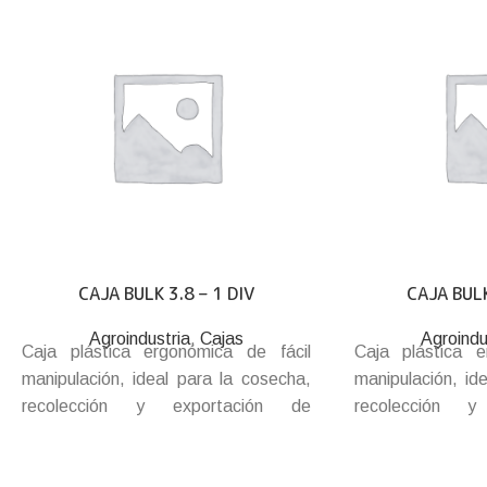
CAJA BULK 3.8 – 1 DIV
CAJA BULK
Agroindustria
,
Cajas
Agroindu
Caja plástica ergonómica de fácil
Caja plástica e
manipulación, ideal para la cosecha,
manipulación, id
recolección y exportación de
recolección 
arándanos. Separador reforzado con
arándanos. 
orificios para mayor ventilación de
reforzados con o