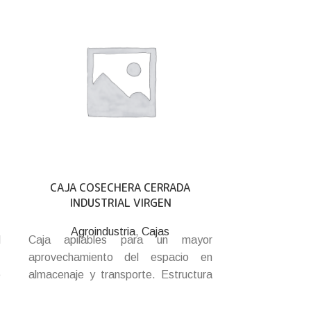
CAJA COSECHERA CERRADA
CAJA P18 
INDUSTRIAL VIRGEN
Agroi
Caja plást
Agroindustria
,
Cajas
l
Caja apilables para un mayor
exportació
,
aprovechamiento del espacio en
duraznos, nect
e
almacenaje y transporte. Estructura
frutos secos. A
s
de máxima resistencia y durabilidad
alisado. Col
r
protegiendo los contenidos. Paredes