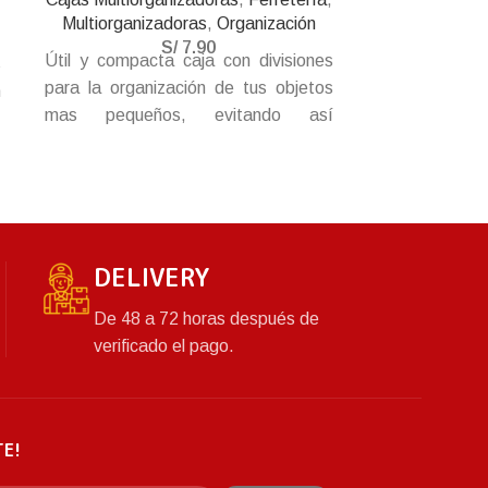
Multiorganizadoras
,
Organización
,
Caja organi
S/
7.90
Útil y compacta caja con divisiones
s
herramientas, 
para la organización de tus objetos
n
el fácil tra
mas pequeños, evitando así
n
bandeja y asa 
perdidas, extravíos y revolver tus
s
pertenencias. Resistente y durable,
s
con tapa y broche para más
n
seguridad.
DELIVERY
De 48 a 72 horas después de
verificado el pago.
TE!