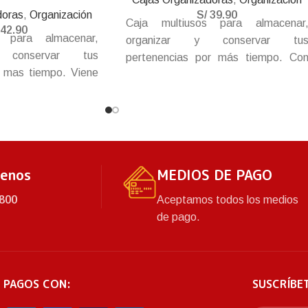
doras
,
Organización
S/
39.90
Caja multiusos para almacenar
42.90
s para almacenar,
organizar y conservar tu
 conservar tus
pertenencias por más tiempo. Co
r mas tiempo. Viene
base más resistente y tapa co
el fácil arrastre y
amplios broches para un cierre má
on amplios broches
hermético y seguro. Trae una
e mas hermético y
eficientes y fuertes asas plegables e
la tapa para el mejor traslado.
tenos
MEDIOS DE PAGO
800
Aceptamos todos los medios
de pago.
 PAGOS CON:
SUSCRÍBE