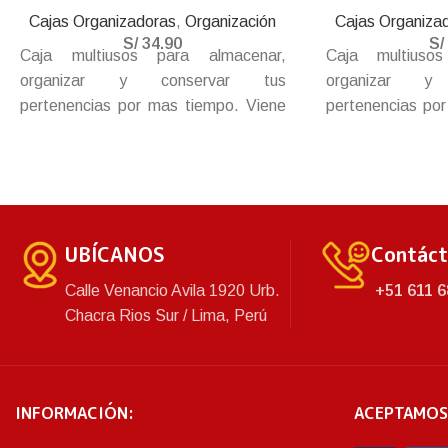
Cajas Organizadoras
,
Organización
Cajas Organiza
S/
34.90
S/
Caja multiusos para almacenar,
Caja multiuso
organizar y conservar tus
organizar y
pertenencias por mas tiempo. Viene
pertenencias po
con ruedas para el fácil arrastre y
con ruedas para 
empuje y tapa con amplios broches
empuje y tapa c
para un cierre mas hermético y
para un cierr
seguro.
seguro.
UBÍCANOS
Contác
Calle Venancio Avila 1920 Urb.
+51 611 6
Chacra Rios Sur / Lima, Perú
INFORMACIÓN:
ACEPTAMOS