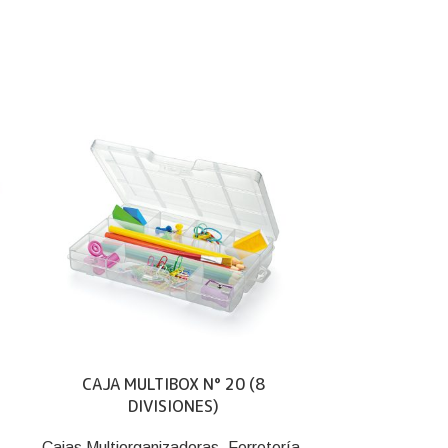
CAJA MULTIBOX N° 20 (8
MASTER BOX 
DIVISIONES)
Ferretería
,
C
Cajas Multiorganizadoras
,
Ferretería
,
Cajas de Herr