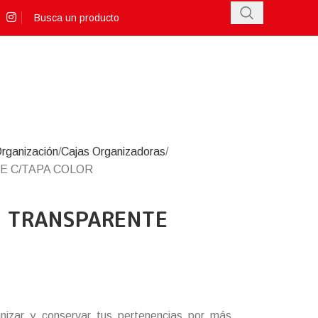
rganización
Cajas Organizadoras
TE C/TAPA COLOR
20 TRANSPARENTE
anizar y conservar tus pertenencias por más