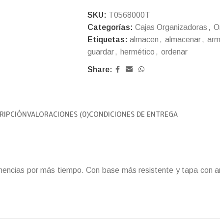
SKU:
T0568000T
Categorías:
Cajas Organizadoras
,
O
Etiquetas:
almacen
,
almacenar
,
arm
guardar
,
hermético
,
ordenar
Share:
RIPCIÓN
VALORACIONES (0)
CONDICIONES DE ENTREGA
enencias por más tiempo. Con base más resistente y tapa con a