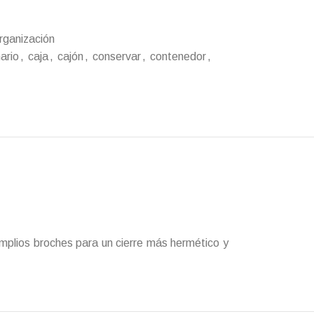
rganización
ario
,
caja
,
cajón
,
conservar
,
contenedor
,
mplios broches para un cierre más hermético y