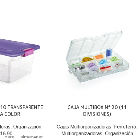
° 10 TRANSPARENTE
CAJA MULTIBOX N° 20 (11
PA COLOR
DIVISIONES)
doras
,
Organización
Cajas Multiorganizadoras
,
Ferretería
,
16.90
Multiorganizadoras
,
Organización
s para almacenar,