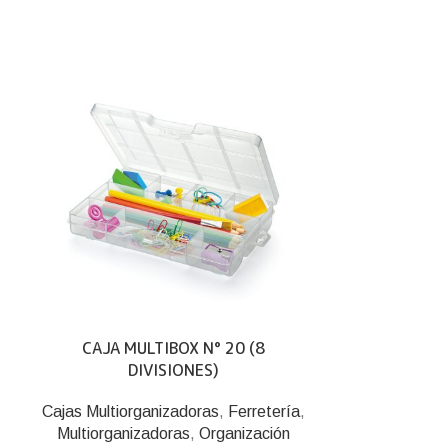
CAJA MULTIBOX N° 20 (8
MASTER B
DIVISIONES)
Cajas Multiorganizadoras
,
Ferretería
,
Necese
Multiorganizadoras
,
Organización
Caja organi