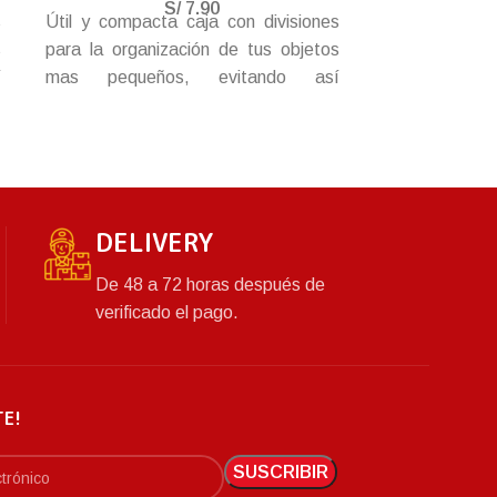
S/
7.90
s
Útil y compacta caja con divisiones
accesorios 
s
para la organización de tus objetos
resistente pa
í
mas pequeños, evitando así
Con broche, b
s
perdidas, extravíos y revolver tus
,
pertenencias. Resistente y durable,
s
con tapa y broche para más
seguridad.
DELIVERY
De 48 a 72 horas después de
verificado el pago.
TE!