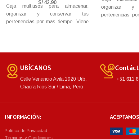
S/
42.90
Caja multiusos para almacenar,
organizar y
organizar y conservar tus
pertenencias p
pertenencias por mas tiempo. Viene
base mas resi
con ruedas para el fácil arrastre y
amplios broches
empuje y tapa con amplios broches
hermético y segu
para un cierre mas hermético y
para ampliar el e
seguro.
UBÍCANOS
Contác
Calle Venancio Avila 1920 Urb.
+51 611 6
Chacra Rios Sur / Lima, Perú
INFORMACIÓN:
ACEPTAMOS
Política de Privacidad
Términos y Condiciones