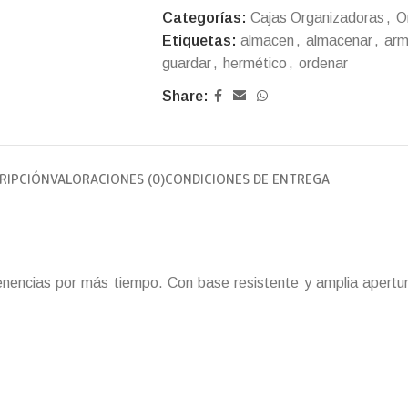
Categorías:
Cajas Organizadoras
,
O
Etiquetas:
almacen
,
almacenar
,
arm
guardar
,
hermético
,
ordenar
Share:
RIPCIÓN
VALORACIONES (0)
CONDICIONES DE ENTREGA
enencias por más tiempo. Con base resistente y amplia apertur