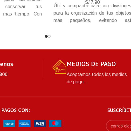
S/
7.90
Útil y compacta caja con divisione
 conservar tus
para la organización de tus objeto
or mas tiempo. Con
más pequeños, evitando as
stente y tapa con
perdidas, extravíos y revolver tu
 para un cierre mas
pertenencias. Resistente y durable
ro. Se pueden apilar
con tapa y broche para má
spacio a organizar.
seguridad.
tenos
MEDIOS DE PAGO
800
Aceptamos todos los medios
de pago.
 PAGOS CON:
SUSCRÍBE