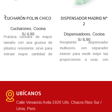
CUCHARÓN POLIN CHICO
DISPENSADOR MADRID N°
2
Cucharones
,
Cocina
S/
4.90
Dispensadores
,
Cocina
Práctica cuchara de mayor
S/
8.90
Recipiente dispensador
tamaño con asa gruesa de
multiusos, con separador
plástico resistente, sirve para
interior para medir mejor las
extraer mayor cantidad de
proporciones a usar, con
insumo de cualquier envase,
media tapa tipo bisagra para
utensilio necesario para la
mejorar la función de vaciado.
repostería o la cocina. Úsalo
también para servir hielo.
UBÍCANOS
Calle Venancio Avila 1920 Urb. Chacra Rios Sur /
Lima, Perú