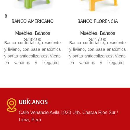
BANCO AMERICANO
BANCO FLORENCIA
Muebles
,
Bancos
Muebles
,
Bancos
S/
32.90
S/
17.90
Banco confortable, resistente
Banco confortable, resistente
y liviano, con base anatómica
y liviano, con base anatómica
y patas antideslizantes. Viene
y patas antideslizantes. Viene
en variados y elegantes
en variados y elegantes
colores, base de textura tejida
colores, base de textura tejida
que combina con cualquier
que combina con cualquier
ambiente.
ambiente.
UBÍCANOS
Calle Venancio Avila 1920 Urb. Chacra Rios Sur /
Lima, Perú