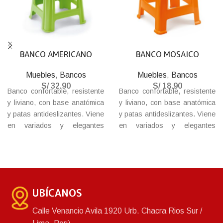
BANCO AMERICANO
BANCO MOSAICO
Muebles
,
Bancos
Muebles
,
Bancos
S/
32.90
S/
18.90
Banco confortable, resistente
Banco confortable, resistente
y liviano, con base anatómica
y liviano, con base anatómica
y patas antideslizantes. Viene
y patas antideslizantes. Viene
en variados y elegantes
en variados y elegantes
colores, base de textura tejida
colores, base de textura tejida
que combina con cualquier
que combina con cualquier
ambiente.
ambiente.
UBÍCANOS
Calle Venancio Avila 1920 Urb. Chacra Rios Sur /