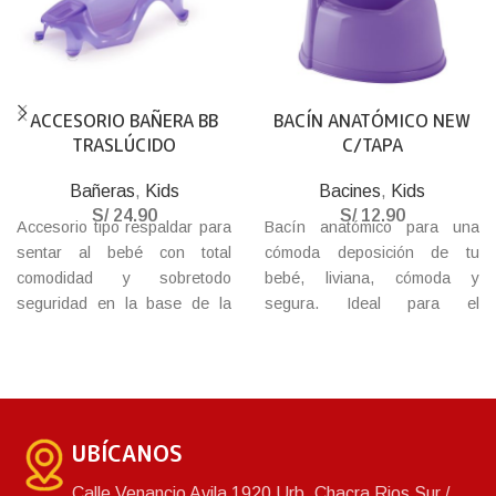
ACCESORIO BAÑERA BB
BACÍN ANATÓMICO NEW
TRASLÚCIDO
C/TAPA
Bañeras
,
Kids
Bacines
,
Kids
S/
24.90
S/
12.90
Accesorio tipo respaldar para
Bacín anatómico para una
sentar al bebé con total
cómoda deposición de tu
comodidad y sobretodo
bebé, liviana, cómoda y
seguridad en la base de la
segura. Ideal para el
bañera, con tapones
entrenamiento. Con tapa para
adherentes para fijar en la
evitar los malos olores.
base, haz que tu bebé
disfrute de un baño
tranquilamente mientras
UBÍCANOS
juegan juntos.
Calle Venancio Avila 1920 Urb. Chacra Rios Sur /