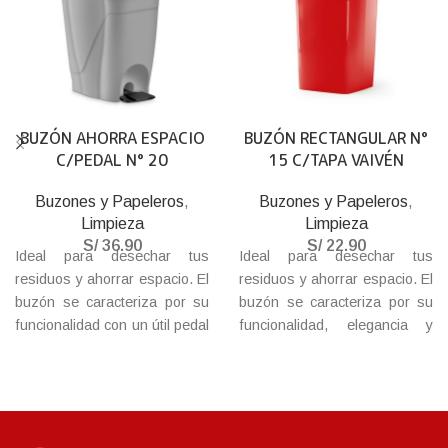
BUZÓN AHORRA ESPACIO
BUZÓN RECTANGULAR N°
C/PEDAL N° 20
15 C/TAPA VAIVÉN
Buzones y Papeleros
,
Buzones y Papeleros
,
Limpieza
Limpieza
S/
36.90
S/
22.90
Ideal para desechar tus
Ideal para desechar tus
residuos y ahorrar espacio. El
residuos y ahorrar espacio. El
buzón se caracteriza por su
buzón se caracteriza por su
funcionalidad con un útil pedal
funcionalidad, elegancia y
que abre la tapa, de elegancia
moderno diseño. Además,
y moderno diseño. Además,
esta fabricado con materiales
esta fabricado con materiales
de plástico de alta calidad,
de plástico de alta calidad,
acabados de gran resistencia.
acabados de gran resistencia.
Fácil de limpiar y durable.