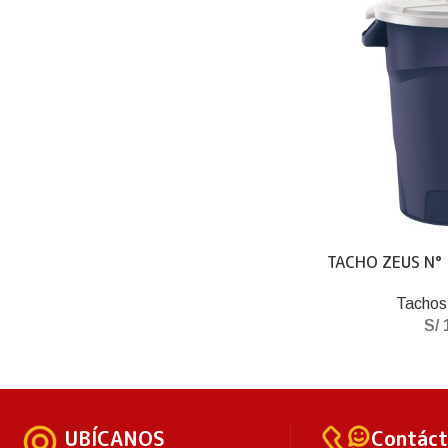
TACHO ZEUS N°
Tachos
S/
1
UBÍCANOS
Contác