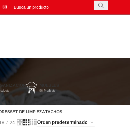
GANIZACIÓN
MUEBLES
roducts
96 Products
ORES
SET DE LIMPIEZA
TACHOS
18
24