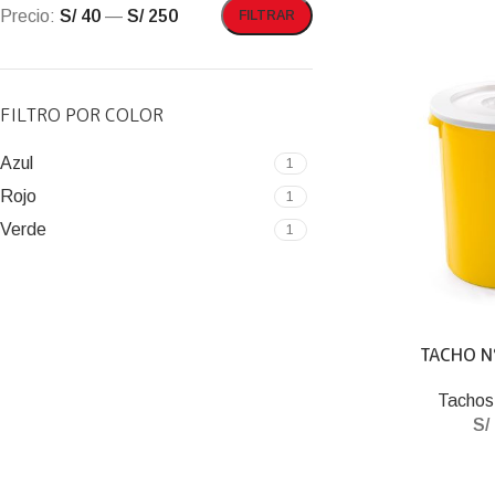
Precio:
S/ 40
—
S/ 250
FILTRAR
FILTRO POR COLOR
Azul
1
Rojo
1
Verde
1
TACHO N
Tachos
S/