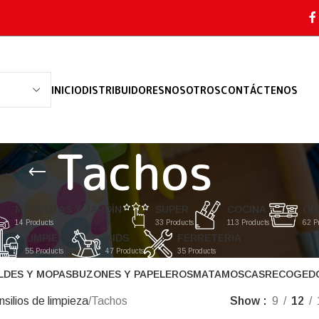
INICIO
DISTRIBUIDORES
NOSOTROS
CONTÁCTENOS
Tachos
MASCOTAS Y JARDÍN
SUPER
COCINA
OR
14 Products
33 Products
113 Products
62 P
LIMPIEZA
KIDS
FERRETERÍA
55 Products
47 Products
35 Products
LDES Y MOPAS
BUZONES Y PAPELEROS
MATAMOSCAS
RECOGED
silios de limpieza
Tachos
Show
9
12