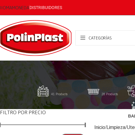
DIOMA
MONEDA
DISTRIBUIDORES
CATEGORÍAS
AGROINDUSTRIA
INDUSTRIAL
41 Products
28 Products
FILTRO POR PRECIO
BA
Inicio
Limpieza
Uten