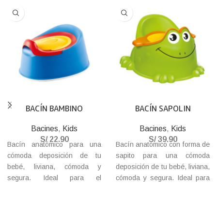
BACÍN BAMBINO
BACÍN SAPOLIN
Bacines
,
Kids
Bacines
,
Kids
S/
22.90
S/
39.90
Bacín anatómico para una
Bacín anatómico con forma de
cómoda deposición de tu
sapito para una cómoda
bebé, liviana, cómoda y
deposición de tu bebé, liviana,
segura. Ideal para el
cómoda y segura. Ideal para
entrenamiento. Con tapa para
el entrenamiento. Con tapa
evitar los malos olores y base
para evitar los malos olores.
antideslizante.
Diviértete entrenando y