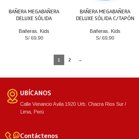
BAÑERA MEGABAÑERA
BAÑERA MEGABAÑERA
DELUXE SÓLIDA
DELUXE SÓLIDA C/TAPÓN
Bañeras
,
Kids
Bañeras
,
Kids
S/
69.90
S/
69.90
1
2
→
UBÍCANOS
Calle Venancio Avila 1920 Urb. Chacra Rios Sur /
Lima, Perú
Contáctenos