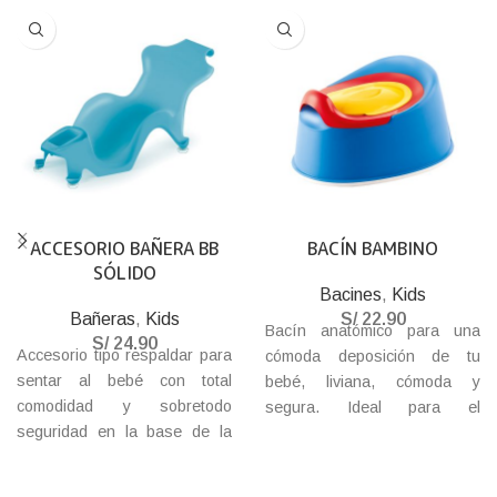
ACCESORIO BAÑERA BB
BACÍN BAMBINO
SÓLIDO
Bacines
,
Kids
Bañeras
,
Kids
S/
22.90
Bacín anatómico para una
S/
24.90
Accesorio tipo respaldar para
cómoda deposición de tu
sentar al bebé con total
bebé, liviana, cómoda y
comodidad y sobretodo
segura. Ideal para el
seguridad en la base de la
entrenamiento. Con tapa para
bañera, con tapones
evitar los malos olores y base
adherentes para fijar en la
antideslizante.