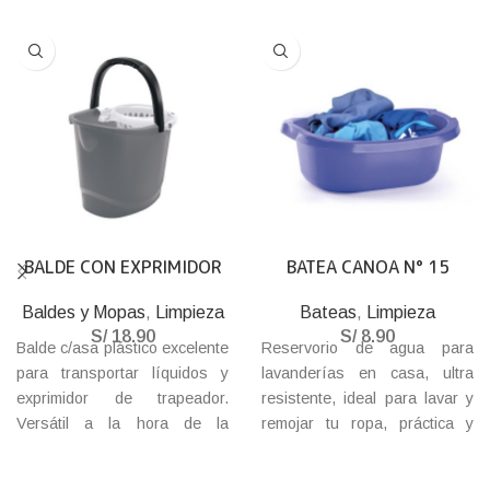
BALDE CON EXPRIMIDOR
BATEA CANOA N° 15
Baldes y Mopas
,
Limpieza
Bateas
,
Limpieza
S/
18.90
S/
8.90
Balde c/asa plástico excelente
Reservorio de agua para
para transportar líquidos y
lavanderías en casa, ultra
exprimidor de trapeador.
resistente, ideal para lavar y
Versátil a la hora de la
remojar tu ropa, práctica y
limpieza de los pisos.
durable batea que no debe
Fabricado con materiales de
faltar en tu hogar.