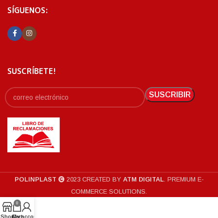
SÍGUENOS:
SUSCRÍBETE!
POLINPLAST
2023 CREATED BY
ATM DIGITAL
. PREMIUM E-
COMMERCE SOLUTIONS.
0
Shop
Cart
My account