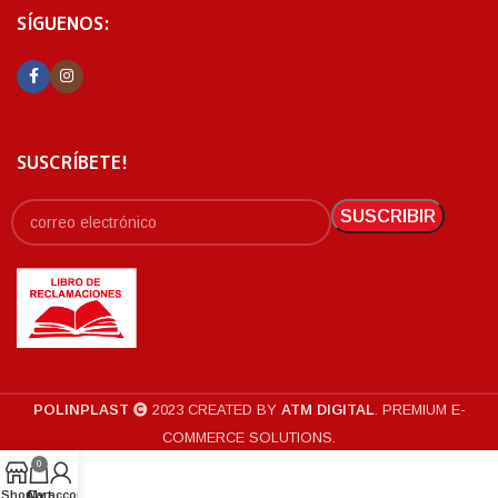
SÍGUENOS:
SUSCRÍBETE!
POLINPLAST
2023 CREATED BY
ATM DIGITAL
. PREMIUM E-
COMMERCE SOLUTIONS.
0
Shop
Cart
My account