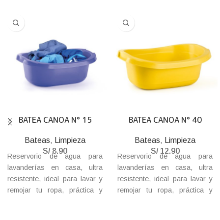
BATEA CANOA N° 15
BATEA CANOA N° 40
Bateas
,
Limpieza
Bateas
,
Limpieza
S/
8.90
S/
12.90
Reservorio de agua para
Reservorio de agua para
lavanderías en casa, ultra
lavanderías en casa, ultra
resistente, ideal para lavar y
resistente, ideal para lavar y
remojar tu ropa, práctica y
remojar tu ropa, práctica y
durable batea que no debe
durable batea que no debe
faltar en tu hogar.
faltar en tu hogar.