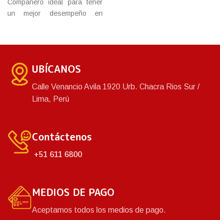
Compañero ideal para tener
durable batea que no debe
un mejor desempeño en
faltar en tu hogar.
nuestra vida diaria. Fabricado
con materiales de primera
calidad que garantizan una
gran duración y resistencia
UBÍCANOS
del producto. Asimismo,
cuenta con una variedad de
Calle Venancio Avila 1920 Urb. Chacra Rios Sur /
colores.
Lima, Perú
Contáctenos
+51 611 6800
MEDIOS DE PAGO
Aceptamos todos los medios de pago.