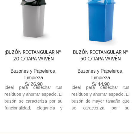
BUZÓN RECTANGULAR N°
BUZÓN RECTANGULAR N°
20 C/TAPA VAIVÉN
50 C/TAPA VAIVÉN
Buzones y Papeleros
,
Buzones y Papeleros
,
Limpieza
Limpieza
S/
26.90
S/
44.90
Ideal para desechar tus
Ideal para desechar tus
residuos y ahorrar espacio. El
residuos y ahorrar espacio. El
buzón se caracteriza por su
buzón de mayor tamaño que
funcionalidad, elegancia y
se caracteriza por su
moderno diseño. Además,
funcionalidad, elegancia y
esta fabricado con materiales
moderno diseño. Además,
de plástico de alta calidad,
esta fabricado con materiales