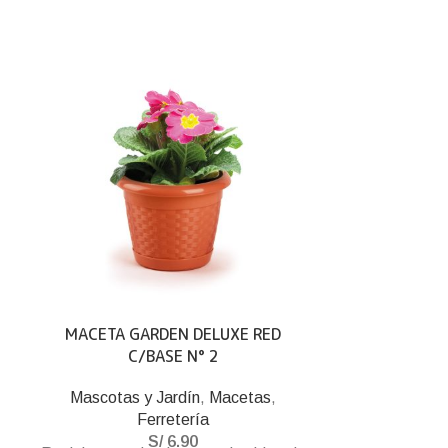
MACETA GARDEN DELUXE RED
MACETA G
C/BASE N° 2
C
Mascotas y Jardín
,
Macetas
,
Mascotas 
Ferretería
S/
6.90