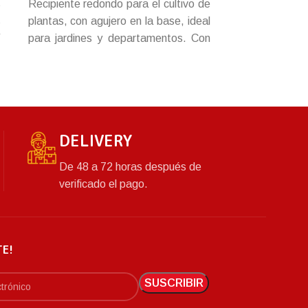
s
Recipiente redondo para el cultivo de
Recipiente red
s
plantas, con agujero en la base, ideal
plantas, con a
í
para jardines y departamentos. Con
para jardines
s
base para el reposo de agua.
base para el 
,
s
DELIVERY
De 48 a 72 horas después de
verificado el pago.
TE!