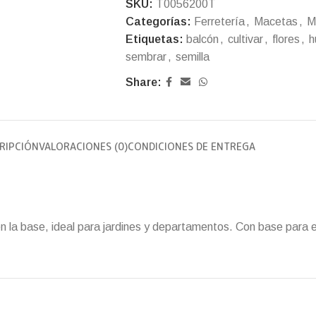
SKU:
T0056200T
Categorías:
Ferretería
,
Macetas
,
M
Etiquetas:
balcón
,
cultivar
,
flores
,
h
sembrar
,
semilla
Share:
RIPCIÓN
VALORACIONES (0)
CONDICIONES DE ENTREGA
 en la base, ideal para jardines y departamentos. Con base para 