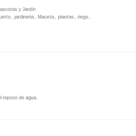
ascotas y Jardín
uerto
,
jardineria
,
Maceta
,
plantas
,
riego
,
el reposo de agua.