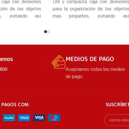
caja con divisiones
Útil y compacta caja con divisione
ción de tus objetos
para la organización de tus objeto
s, evitando así
mas pequeños, evitando as
víos y revolver tus
perdidas, extravíos y revolver tu
sistente y durable,
pertenencias. Resistente y durable
broche para más
con tapa y broche para má
seguridad.
tenos
MEDIOS DE PAGO
800
Aceptamos todos los medios
de pago.
 PAGOS CON:
SUSCRÍBE