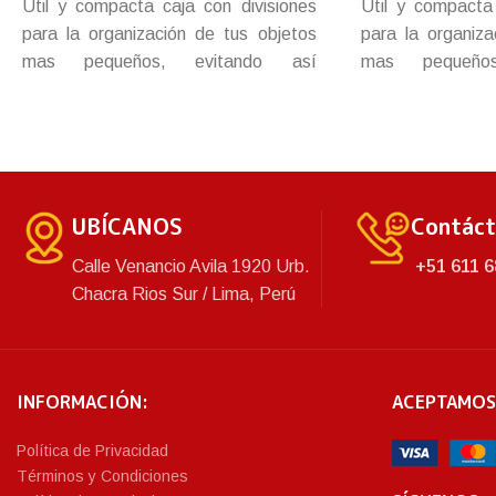
Útil y compacta caja con divisiones
Útil y compacta 
para la organización de tus objetos
para la organiza
mas pequeños, evitando así
mas pequeño
perdidas, extravíos y revolver tus
perdidas, extra
pertenencias. Resistente y durable,
pertenencias. Re
con tapa y broche para más
con tapa y 
seguridad.
seguridad.
UBÍCANOS
Contác
Calle Venancio Avila 1920 Urb.
+51 611 6
Chacra Rios Sur / Lima, Perú
INFORMACIÓN:
ACEPTAMOS
Política de Privacidad
Términos y Condiciones