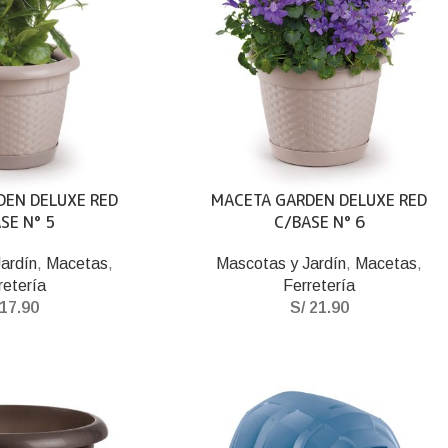
DEN DELUXE RED
MACETA GARDEN DELUXE RED
SE N° 5
C/BASE N° 6
ardín
,
Macetas
,
Mascotas y Jardín
,
Macetas
,
retería
Ferretería
17.90
S/
21.90