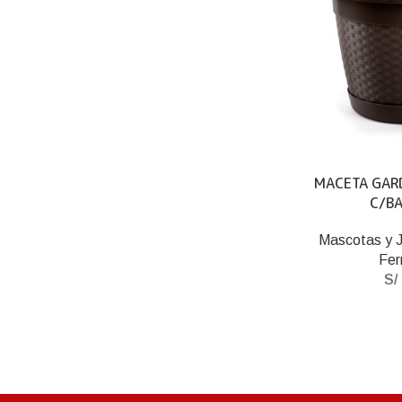
MACETA GAR
C/BA
Mascotas y J
Fer
S/