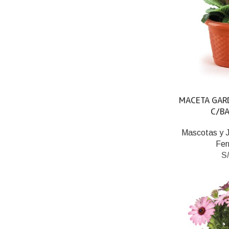
MACETA GAR
C/BA
Mascotas y J
Fer
S/