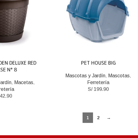
DEN DELUXE RED
PET HOUSE BIG
SE N° 8
Mascotas y Jardín
,
Mascotas
,
ardín
,
Macetas
,
Ferretería
retería
S/
199.90
42.90
1
2
→