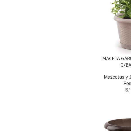
MACETA GAR
C/BA
Mascotas y J
Fer
S/