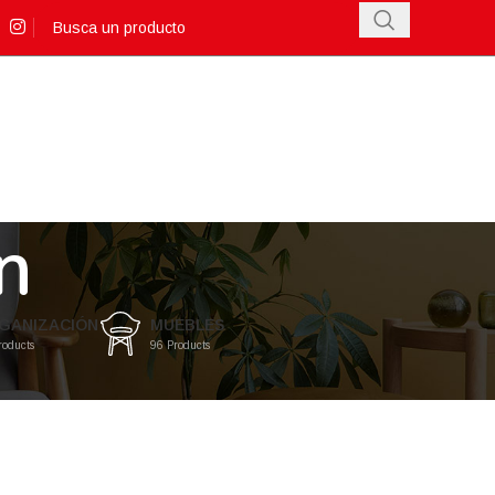
n
GANIZACIÓN
MUEBLES
roducts
96 Products