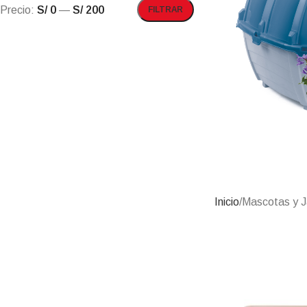
Precio:
S/ 0
—
S/ 200
FILTRAR
Inicio
Mascotas y J