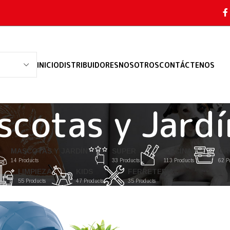
INICIO
DISTRIBUIDORES
NOSOTROS
CONTÁCTENOS
scotas y Jardí
MASCOTAS Y JARDÍN
SUPER
COCINA
OR
14 Products
33 Products
113 Products
62 P
LIMPIEZA
KIDS
FERRETERÍA
55 Products
47 Products
35 Products