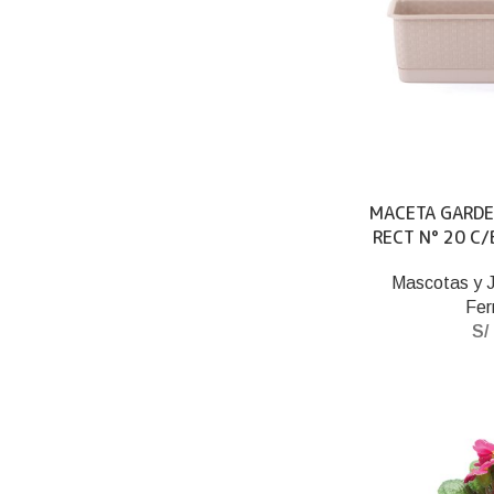
MACETA GARDE
RECT N° 20 C/
Mascotas y J
Fer
S/