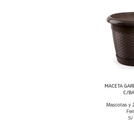
MACETA GAR
C/BA
Mascotas y J
Fer
S/