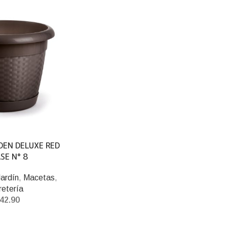
DEN DELUXE RED
SE N° 8
ardín
,
Macetas
,
retería
42.90