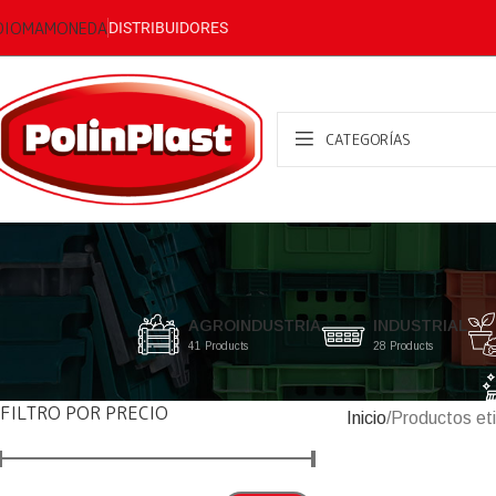
DIOMA
MONEDA
DISTRIBUIDORES
CATEGORÍAS
AGROINDUSTRIA
INDUSTRIAL
41 Products
28 Products
FILTRO POR PRECIO
Inicio
Productos eti