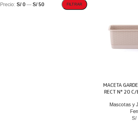
Precio:
S/ 0
—
S/ 50
FILTRAR
MACETA GARDE
RECT N° 20 C/
Mascotas y J
Fer
S/