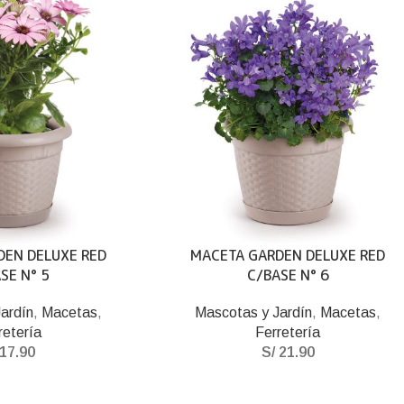
DEN DELUXE RED
MACETA GARDEN DELUXE RED
SE N° 5
C/BASE N° 6
ardín
,
Macetas
,
Mascotas y Jardín
,
Macetas
,
retería
Ferretería
17.90
S/
21.90