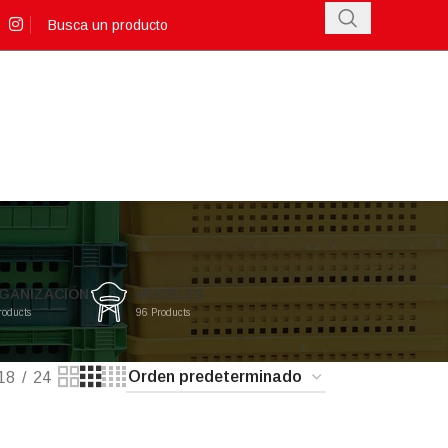
GANIZACIÓN
MUEBLES
roducts
96 Products
18
24