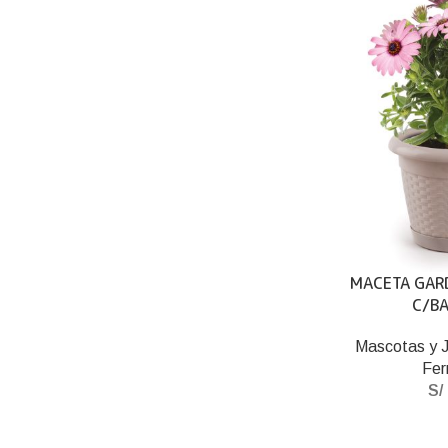
MACETA GAR
C/BA
Mascotas y J
Fer
S/