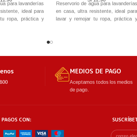
ua para lavanderías
Reservorio de agua para lavandería
sistente, ideal para
en casa, ultra resistente, ideal par
tu ropa, práctica y
lavar y remojar tu ropa, práctica 
e no debe faltar en
durable batea que no debe faltar e
tu hogar.
tenos
MEDIOS DE PAGO
800
Aceptamos todos los medios
de pago.
 PAGOS CON:
SUSCRÍBE