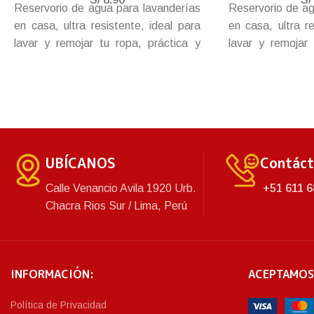
Reservorio de agua para lavanderías
Reservorio de ag
en casa, ultra resistente, ideal para
en casa, ultra re
lavar y remojar tu ropa, práctica y
lavar y remojar 
durable batea que no debe faltar en
durable batea qu
tu hogar.
tu hogar.
UBÍCANOS
Contác
Calle Venancio Avila 1920 Urb.
+51 611 6
Chacra Rios Sur / Lima, Perú
INFORMACIÓN:
ACEPTAMOS
Política de Privacidad