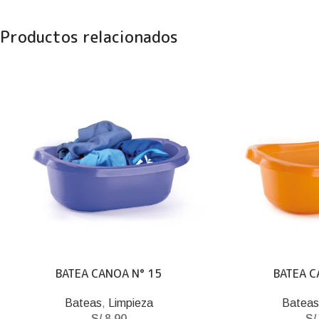
Productos relacionados
BATEA CANOA N° 15
BATEA C
Bateas
,
Limpieza
Batea
S/
8.90
S/