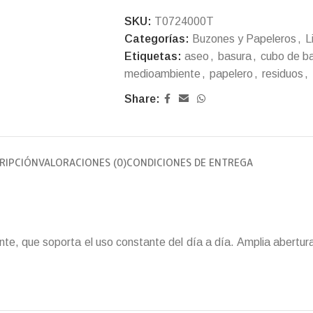
SKU:
T0724000T
Categorías:
Buzones y Papeleros
,
L
Etiquetas:
aseo
,
basura
,
cubo de b
medioambiente
,
papelero
,
residuos
,
Share:
RIPCIÓN
VALORACIONES (0)
CONDICIONES DE ENTREGA
e, que soporta el uso constante del día a día. Amplia abertura y