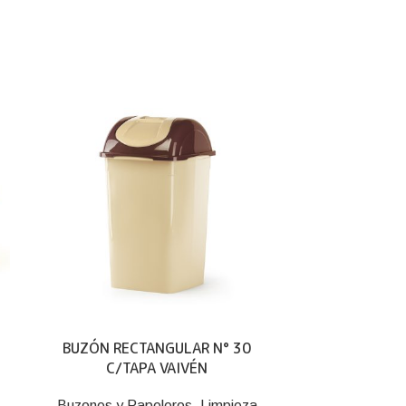
BUZÓN RECTANGULAR N° 30
BUZÓN RE
C/TAPA VAIVÉN
C/
Buzones y Papeleros
,
Limpieza
Buzones y 