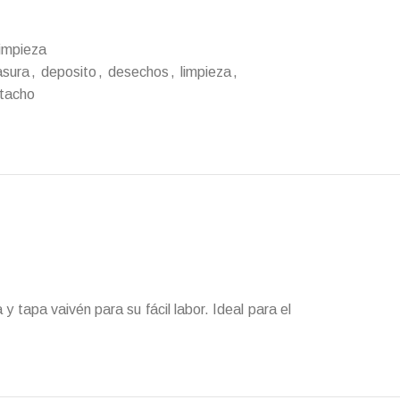
impieza
asura
,
deposito
,
desechos
,
limpieza
,
tacho
 tapa vaivén para su fácil labor. Ideal para el