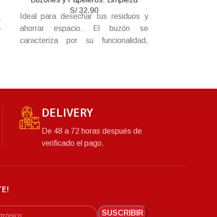
s
S/
32.90
Ideal para desechar tus residuos y
Ideal para de
a
ahorrar espacio. El buzón se
buzón de m
y
caracteriza por su funcionalidad,
caracteriza 
n
elegancia y moderno diseño.
elegancia 
Además, esta fabricado con
Además, e
materiales de plástico de alta
materiales 
calidad, acabados de gran
calidad, 
resistencia. Fácil de limpiar y durable.
resistencia. Fá
DELIVERY
De 48 a 72 horas después de
verificado el pago.
TE!