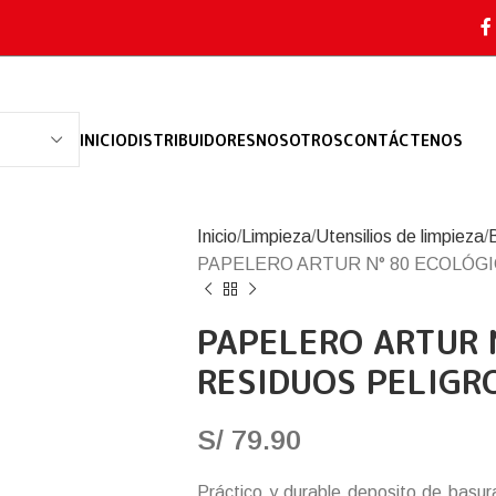
INICIO
DISTRIBUIDORES
NOSOTROS
CONTÁCTENOS
Inicio
Limpieza
Utensilios de limpieza
PAPELERO ARTUR N° 80 ECOLÓG
PAPELERO ARTUR 
RESIDUOS PELIGR
S/
79.90
Práctico y durable deposito de basur