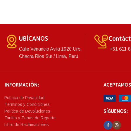
nuestra vida diaria. Fabricado con
materiales de p
materiales de primera calidad que
garantizan un
garantizan una gran duración y
resistencia del 
resistencia del producto. Asimismo,
cuenta con una v
cuenta con una variedad de colores.
UBÍCANOS
Contác
Calle Venancio Avila 1920 Urb.
+51 611 6
Chacra Rios Sur / Lima, Perú
INFORMACIÓN:
ACEPTAMOS
Política de Privacidad
Términos y Condiciones
SÍGUENOS:
Política de Devoluciones
Tarifas y Zonas de Reparto
Libro de Reclamaciones