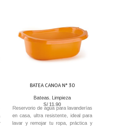
BATEA CANOA N° 30
BUZÓN RE
C/
Bateas
,
Limpieza
S/
11.90
Buzones y 
s
Reservorio de agua para lavanderías
Ideal para de
a
en casa, ultra resistente, ideal para
ahorrar es
y
lavar y remojar tu ropa, práctica y
caracteriza 
n
durable batea que no debe faltar en