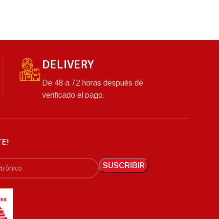
elegancia 
tu hogar.
Además, e
materiales 
calidad, 
resistencia. Fá
DELIVERY
De 48 a 72 horas después de
verificado el pago.
TE!