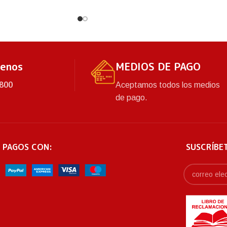
rimera calidad que
tu hogar.
a gran duración y
producto. Asimismo,
ariedad de colores.
tenos
MEDIOS DE PAGO
800
Aceptamos todos los medios
de pago.
 PAGOS CON:
SUSCRÍBE