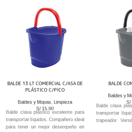
BALDE 13 LT COMERCIAL C/ASA DE
BALDE CO
PLÁSTICO C/PICO
Baldes y M
Baldes y Mopas
,
Limpieza
S/
Balde c/asa plás
S/
15.90
Balde c/asa plástico excelente para
transportar líqu
transportar líquidos. Compañero ideal
trapeador. Versá
para tener un mejor desempeño en
limpieza de los 