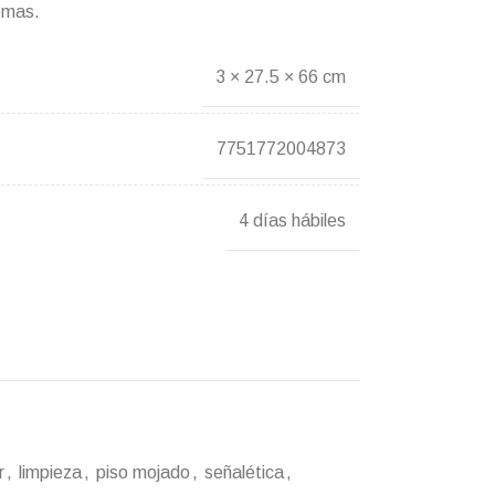
lemas.
3 × 27.5 × 66 cm
7751772004873
4 días hábiles
r
,
limpieza
,
piso mojado
,
señalética
,