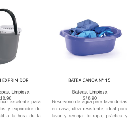
N EXPRIMIDOR
BATEA CANOA N° 15
opas
,
Limpieza
Bateas
,
Limpieza
18.90
S/
8.90
tico excelente para
Reservorio de agua para lavandería
idos y exprimidor de
en casa, ultra resistente, ideal par
til a la hora de la
lavar y remojar tu ropa, práctica 
pisos. Fabricado con
durable batea que no debe faltar e