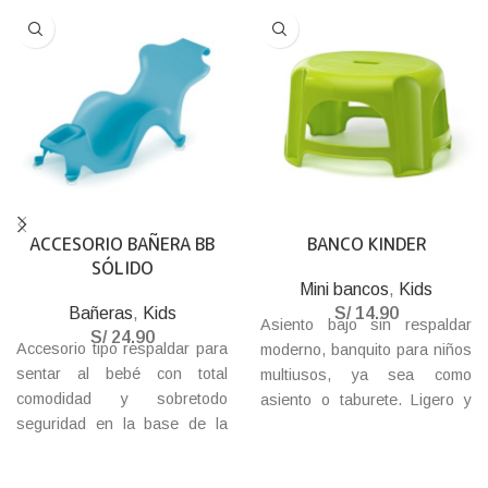
ACCESORIO BAÑERA BB
BANCO KINDER
SÓLIDO
Mini bancos
,
Kids
Bañeras
,
Kids
S/
14.90
Asiento bajo sin respaldar
S/
24.90
Accesorio tipo respaldar para
moderno, banquito para niños
sentar al bebé con total
multiusos, ya sea como
comodidad y sobretodo
asiento o taburete. Ligero y
seguridad en la base de la
resistente. Encuéntralo en
bañera, con tapones
variados colores.
adherentes para fijar en la