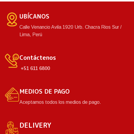
base, haz que tu bebé
disfrute de un baño
UBÍCANOS
tranquilamente mientras
juegan juntos.
Calle Venancio Avila 1920 Urb. Chacra Rios Sur /
Lima, Perú
Contáctenos
+51 611 6800
MEDIOS DE PAGO
Aceptamos todos los medios de pago.
DELIVERY