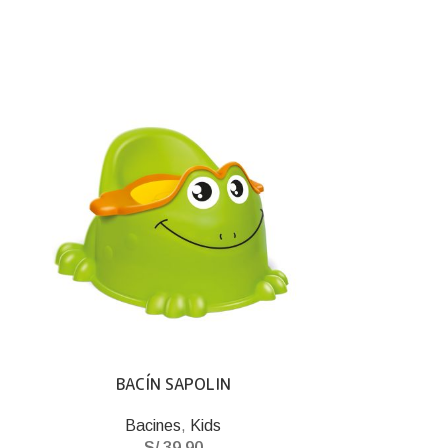
BACÍN SAPOLIN
COLGADOR D
1
Bacines
,
Kids
S/
39.90
Kids
,
Co