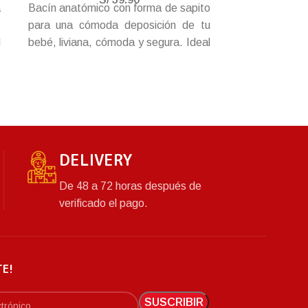
a
Bacín anatómico con forma de sapito
Tus hijos pod
,
para una cómoda deposición de tu
organizada p
l
bebé, liviana, cómoda y segura. Ideal
del ropero
r
para el entrenamiento. Con tapa para
organizadore
e
evitar los malos olores. Diviértete
para sus pren
entrenando y jugando.
DELIVERY
De 48 a 72 horas después de
verificado el pago.
TE!