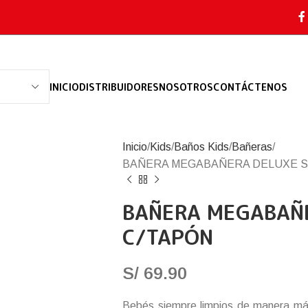
INICIO
DISTRIBUIDORES
NOSOTROS
CONTÁCTENOS
Inicio
Kids
Baños Kids
Bañeras
BAÑERA MEGABAÑERA DELUXE S
BAÑERA MEGABAÑE
C/TAPÓN
S/
69.90
Bebés siempre limpios de manera más