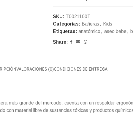
SKU:
T0021100T
Categorías:
Bañeras
,
Kids
Etiquetas:
anatómico
,
aseo bebe
,
b
Share:
RIPCIÓN
VALORACIONES (0)
CONDICIONES DE ENTREGA
ñera más grande del mercado, cuenta con un respaldar ergonóm
o con material libre de sustancias tóxicas y productos químico