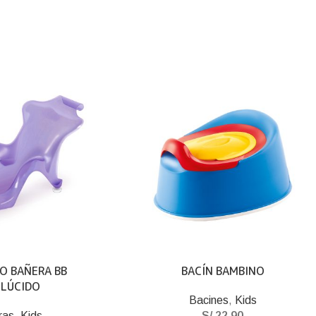
O BAÑERA BB
BACÍN BAMBINO
SLÚCIDO
Bacines
,
Kids
ras
,
Kids
S/
22.90