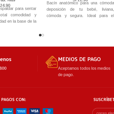
Bacín anatómico para una cómod
24.90
espaldar para sentar
deposición de tu bebé, liviana
otal comodidad y
cómoda y segura. Ideal para e
dad en la base de la
entrenamiento. Con tapa para evita
nes adherentes para
los malos olores y bas
e, haz que tu bebé
antideslizante.
baño tranquilamente
untos.
tenos
MEDIOS DE PAGO
800
Aceptamos todos los medios
de pago.
 PAGOS CON:
SUSCRÍBE