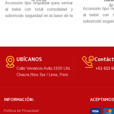
Accesorio tipo respaldar para sentar
S/
Accesorio tipo r
al bebé con total comodidad y
al bebé con t
sobretodo seguridad en la base de la
sobretodo seguri
bañera, con tapones adherentes para
bañera, con tapo
fijar en la base, haz que tu bebé
fijar en la bas
disfrute de un baño tranquilamente
disfrute de un 
mientras juegan juntos.
mientras juegan j
UBÍCANOS
Contác
Calle Venancio Avila 1920 Urb.
+51 611 6
Chacra Rios Sur / Lima, Perú
INFORMACIÓN:
ACEPTAMOS
Política de Privacidad