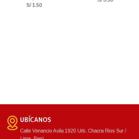
S/
1.50
UBÍCANOS
Calle Venancio Avila 1920 Urb. Chacra Rios Sur /
Lima, Perú