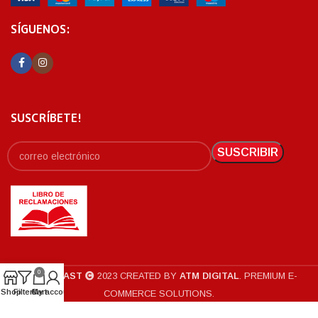
SÍGUENOS:
SUSCRÍBETE!
0
POLINPLAST
2023 CREATED BY
ATM DIGITAL
. PREMIUM E-
Shop
Filters
Cart
My account
COMMERCE SOLUTIONS.